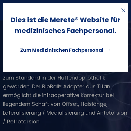
Suche
öffnen
Dies ist die Merete® Website für
medizinisches Fachpersonal.
BioBall® System
Zum Medizinischen Fachpersonal
Das BioBall® System wurde als „Modulares
Gelenkprothesensystem“ Ende der 90er Jahre
von Merete in den Markt gebracht. Heute ist es
zum Standard in der Hüftendoprothetik
geworden. Der BioBall® Adapter aus Titan
ermöglicht die intraoperative Korrektur bei
liegendem Schaft von Offset, Halslänge,
Lateralisierung / Medialisierung und Antetorsion
/ Retrotorsion.