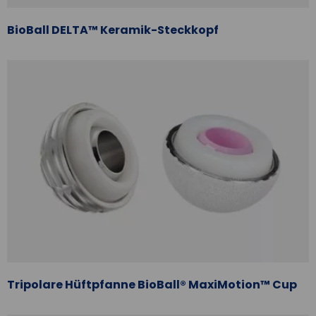
BioBall DELTA™ Keramik-Steckkopf
Tripolare Hüftpfanne BioBall® MaxiMotion™ Cup