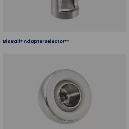
BioBall® AdapterSelector™